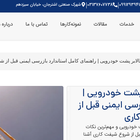
099129394
03137607738
شهرک صنعتی اشترجان، خیابان سیزدهم
|
|
خدمات
مقالات
نمونه‌کارها
تماس با ما
درباره 
ابر پشت خودرویی | راهنمای کامل استاندارد بازرسی ایمنی قبل از 
پشت خودرویی |
رسی ایمنی قبل از
اری
 خودرویی و مهم‌ترین نکات
قبل از شروع شیفت کاری آشنا