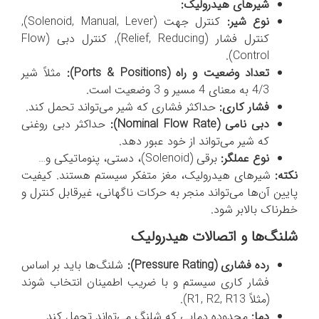
شیرهای هیدرولیک:
نوع شیر:
کنترل جهت (Solenoid, Manual, Lever),
کنترل فشار (Relief, Reducing), کنترل دبی (Flow
Control).
تعداد وضعیت و راه (
Positions
&
Ports
):
مثلاً شیر
4/3 به معنای 4 مسیر و 3 وضعیت است.
فشار کاری:
حداکثر فشاری که شیر می‌تواند تحمل کند.
دبی نامی (
Nominal Flow Rate
):
حداکثر دبی روغنی
که شیر می‌تواند از خود عبور دهد.
نوع عملگر:
برقی (Solenoid)، دستی، پنوماتیکی و…
نکته:
شیرهای هیدرولیک، مغز متفکر سیستم هستند. کیفیت
پایین آن‌ها می‌تواند منجر به حرکات ناگهانی، غیرقابل کنترل و
خطرناک بالابر شود.
شلنگ‌ها و اتصالات هیدرولیک
رده فشاری (
Pressure Rating
):
شلنگ‌ها باید بر اساس
فشار کاری سیستم و با ضریب اطمینان انتخاب شوند
(مثلاً R1, R2, R13).
دما:
محدوده دمایی که شلنگ می‌تواند تحمل کند.