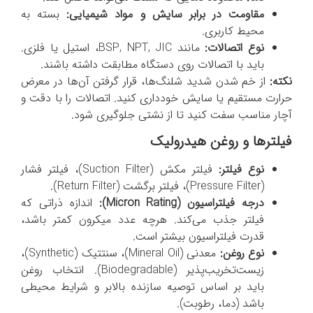
مقاومت در برابر سایش و مواد شیمیایی:
بسته به
محیط کاربری.
نوع اتصالات:
مانند BSP, NPT, JIC، استیل یا فلزی.
باید با اتصالات روی دستگاه مطابقت داشته باشند.
نکته:
از خم شدن شدید شلنگ‌ها، قرار گرفتن آن‌ها در معرض
حرارت مستقیم یا سایش خودداری کنید. اتصالات را با دقت و
آچار مناسب سفت کنید تا از نشتی جلوگیری شود.
فیلترها و روغن هیدرولیک
نوع فیلتر:
فیلتر مکش (Suction Filter)، فیلتر فشار
(Pressure Filter)، فیلتر برگشت (Return Filter).
درجه فیلتراسیون (
Micron Rating
):
اندازه ذراتی که
فیلتر جذب می‌کند. هرچه عدد میکرون کمتر باشد،
قدرت فیلتراسیون بیشتر است.
نوع روغن:
معدنی (Mineral Oil)، سنتتیک (Synthetic)،
زیست‌تخریب‌پذیر (Biodegradable). انتخاب روغن
باید بر اساس توصیه سازنده بالابر و شرایط محیطی
باشد (دما، رطوبت).